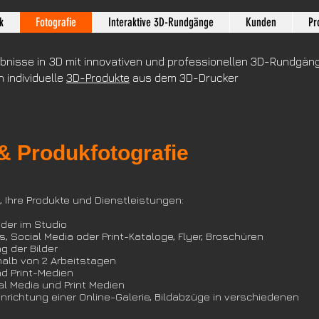
k
Fotografie
Interaktive 3D-Rundgänge
Kunden
Pr
ebnisse in 3D mit innovativen und professionellen 3D-Rundgäng
h individuelle
3D-Produkte
aus dem 3D-Drucker
& Produkfotografie
 Ihr
e Produkte und Dienstleistungen:
oder im Studio
s, Social Media oder Print-Kataloge, Flyer, Broschüren
 der Bilder
halb von 2 Arbeitstagen
nd Print-Medien
ial Media und Print Medien
 Einrichtung einer Online-Galerie, Bildabzüge in verschiedenen